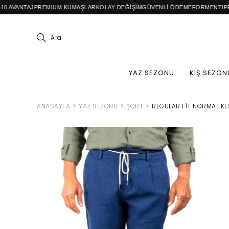
REMIUM KUMAŞLAR
KOLAY DEĞİŞİM
GÜVENLİ ÖDEME
FORMENTI
PREMIUM CASU
Ara
YAZ SEZONU
KIŞ SEZON
ANASAYFA
YAZ SEZONU
ŞORT
REGULAR FIT NORMAL KE