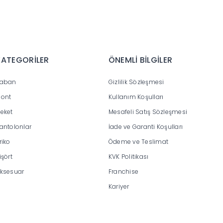
KATEGORİLER
ÖNEMLİ BİLGİLER
aban
Gizlilik Sözleşmesi
ont
Kullanım Koşulları
eket
Mesafeli Satış Sözleşmesi
antolonlar
İade ve Garanti Koşulları
riko
Ödeme ve Teslimat
işört
KVK Politikası
ksesuar
Franchise
Kariyer