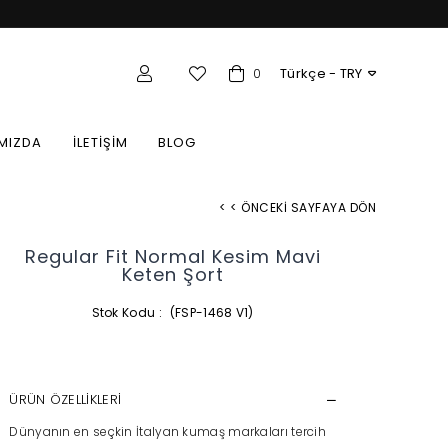
Türkçe - TRY
e / Toptan Üye Girişi
0
MIZDA
İLETİŞİM
BLOG
< < ÖNCEKI SAYFAYA DÖN
Regular Fit Normal Kesim Mavi
Keten Şort
Stok Kodu
(FSP-1468 V1)
ÜRÜN ÖZELLIKLERI
Dünyanın en seçkin İtalyan kumaş markaları tercih