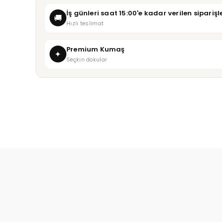
İş günleri saat 15:00'e kadar verilen sipari
🚚
Hızlı teslimat
Premium Kumaş
✦
Seçkin dokular