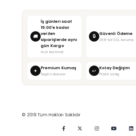
İş günleri saat
15:00'e kadar
verilen
Güvenli Ödeme
🔒
🚚
siparişlerde aynı
256-bit SSL koruma
gün Kargo
Hızlı teslimat
Premium Kumaş
Kolay Değişim
✦
↩
Seçkin dokular
Pratik süreç
© 2019 Tüm Hakları Saklıdır