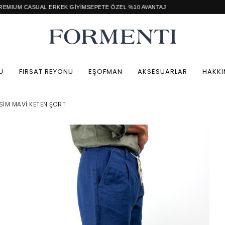
AL ERKEK GİYİM
SEPETE ÖZEL %10 AVANTAJ
Perakend
U
FIRSAT REYONU
EŞOFMAN
AKSESUARLAR
HAKKI
SIM MAVI KETEN ŞORT