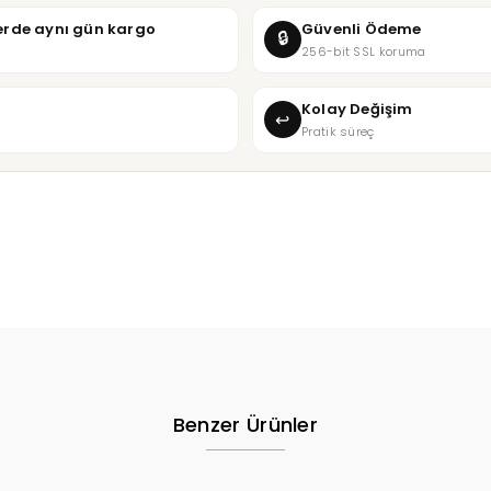
şlerde aynı gün kargo
Güvenli Ödeme
🔒
256-bit SSL koruma
Kolay Değişim
↩
Pratik süreç
Benzer Ürünler