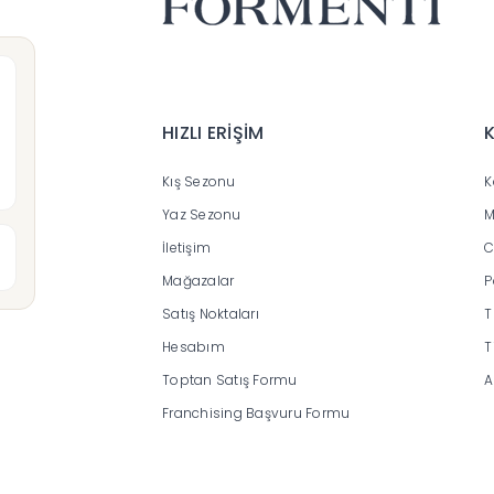
HIZLI ERİŞİM
Kış Sezonu
K
Yaz Sezonu
M
İletişim
C
Mağazalar
P
Satış Noktaları
T
Hesabım
T
Toptan Satış Formu
A
Franchising Başvuru Formu