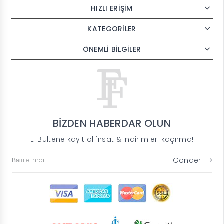
HIZLI ERİŞİM
KATEGORİLER
ÖNEMLİ BİLGİLER
BİZDEN HABERDAR OLUN
E-Bültene kayıt ol fırsat & indirimleri kaçırma!
Gönder