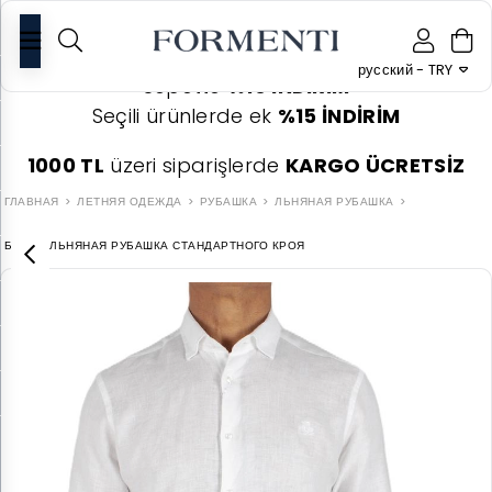
0
русский - TRY
Sepette
%10 İNDİRİM
Seçili ürünlerde ek
%15 İNDİRİM
1000 TL
üzeri siparişlerde
KARGO ÜCRETSİZ
ГЛАВНАЯ
ЛЕТНЯЯ ОДЕЖДА
РУБАШКА
ЛЬНЯНАЯ РУБАШКА
БЕЛАЯ ЛЬНЯНАЯ РУБАШКА СТАНДАРТНОГО КРОЯ