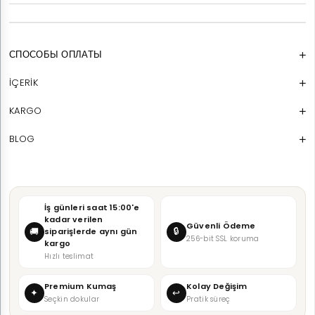
СПОСОБЫ ОПЛАТЫ
İÇERİK
KARGO
BLOG
İş günleri saat 15:00'e
kadar verilen
Güvenli Ödeme
🔒
🚚
siparişlerde aynı gün
256-bit SSL koruma
kargo
Hızlı teslimat
Premium Kumaş
Kolay Değişim
✦
↩
Seçkin dokular
Pratik süreç