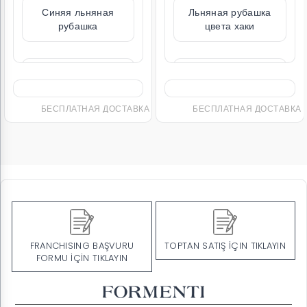
льняная
Льняная рубашка
Рубашка
ашка
цвета хаки
темно-син
ного кроя
стандартного кроя
стандарт
ТНАЯ ДОСТАВКА
БЕСПЛАТНАЯ ДОСТАВКА
БЕСПЛА
99,00
₺4.999,00
₺4.9
FRANCHISING BAŞVURU
TOPTAN SATIŞ İÇIN TIKLAYIN
FORMU İÇİN TIKLAYIN