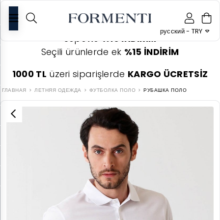
0
русский - TRY
Sepette
%10 İNDİRİM
Seçili ürünlerde ek
%15 İNDİRİM
1000 TL
üzeri siparişlerde
KARGO ÜCRETSİZ
ГЛАВНАЯ
ЛЕТНЯЯ ОДЕЖДА
ФУТБОЛКА ПОЛО
РУБАШКА ПОЛО