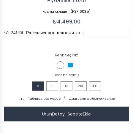
Рубашка поло
Код на складе
(FSP 6035)
₺4.499,00
₺2.249,50
Рассроченные платежи: от…
Renk Seçiniz
Beden Seçiniz
M
L
XL
2XL
3XL
/