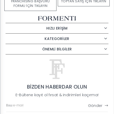
FRANCHISING BAŞVURU
TOPTAN SATIŞ İÇIN TIKLAYIN
FORMU İÇİN TIKLAYIN
HIZLI ERİŞİM
KATEGORİLER
ÖNEMLİ BİLGİLER
BİZDEN HABERDAR OLUN
E-Bültene kayıt ol fırsat & indirimleri kaçırma!
Gönder