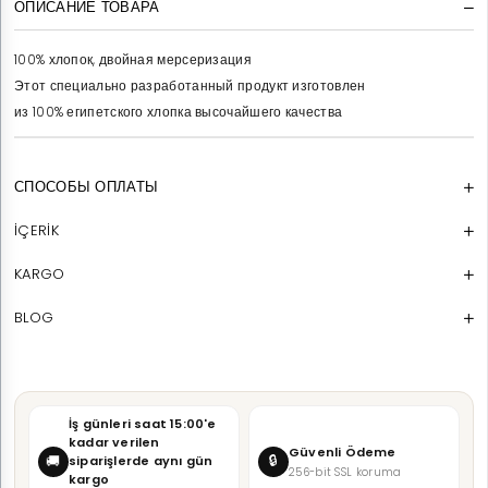
ОПИСАНИЕ ТОВАРА
100% хлопок, двойная мерсеризация
Этот специально разработанный продукт изготовлен
из 100% египетского хлопка высочайшего качества
СПОСОБЫ ОПЛАТЫ
İÇERİK
KARGO
BLOG
İş günleri saat 15:00'e
kadar verilen
Güvenli Ödeme
🔒
🚚
siparişlerde aynı gün
256-bit SSL koruma
kargo