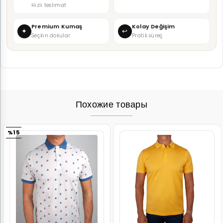
Hızlı teslimat
Premium Kumaş
Kolay Değişim
✦
↩
Seçkin dokular
Pratik süreç
Похожие товары
%15