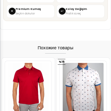
Premium Kumaş
Kolay Değişim
✦
↩
Seçkin dokular
Pratik süreç
Похожие товары
%15