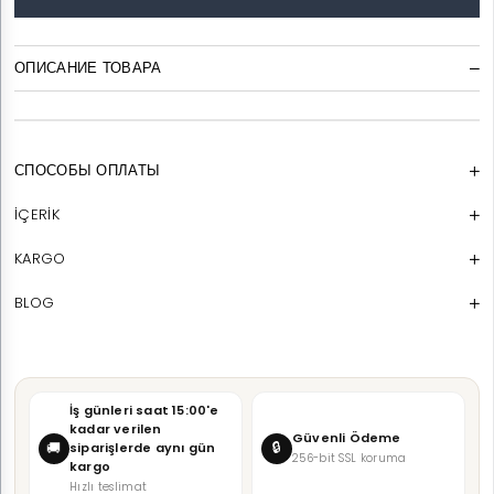
ОПИСАНИЕ ТОВАРА
СПОСОБЫ ОПЛАТЫ
İÇERİK
KARGO
BLOG
İş günleri saat 15:00'e
kadar verilen
Güvenli Ödeme
🔒
🚚
siparişlerde aynı gün
256-bit SSL koruma
kargo
Hızlı teslimat