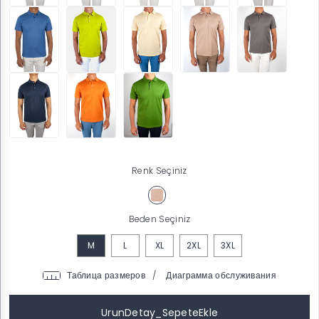
Renk Seçiniz
Beden Seçiniz
M
L
XL
2XL
3XL
/