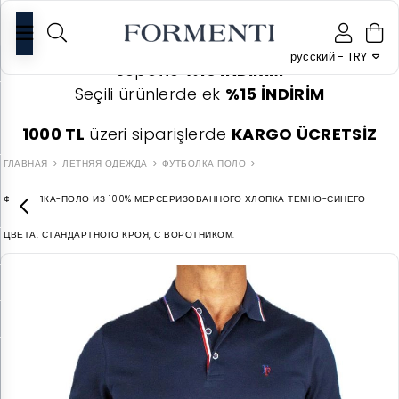
0
русский - TRY
Sepette
%10 İNDİRİM
Seçili ürünlerde ek
%15 İNDİRİM
1000 TL
üzeri siparişlerde
KARGO ÜCRETSİZ
ГЛАВНАЯ
ЛЕТНЯЯ ОДЕЖДА
ФУТБОЛКА ПОЛО
ФУТБОЛКА-ПОЛО ИЗ 100% МЕРСЕРИЗОВАННОГО ХЛОПКА ТЕМНО-СИНЕГО
ЦВЕТА, СТАНДАРТНОГО КРОЯ, С ВОРОТНИКОМ.