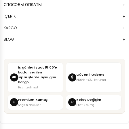
СПОСОБЫ ОПЛАТЫ
İÇERİK
KARGO
BLOG
İş günleri saat 15:00'e
kadar verilen
Güvenli Ödeme
🔒
🚚
siparişlerde aynı gün
256-bit SSL koruma
kargo
Hızlı teslimat
Premium Kumaş
Kolay Değişim
✦
↩
Seçkin dokular
Pratik süreç