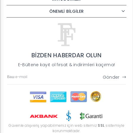
ÖNEMLİ BİLGİLER
BİZDEN HABERDAR OLUN
E-Bültene kayıt ol fırsat & indirimleri kaçırma!
Gönder
Güvenle alışveriş yapabilmeniz için web sitemiz
SSL
sistemiyle
korunmaktadır.