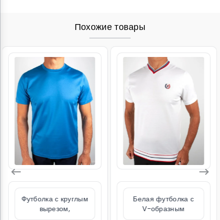
Похожие товары
ым
Белая футболка с
Футболка из 100%
V-образным
мерсеризованного
я,
вырезом,
хлопка, тёмно-