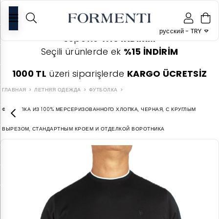
0
русский - TRY
Sepette
%10 İNDİRİM
Seçili ürünlerde ek
%15 İNDİRİM
1000 TL
üzeri siparişlerde
KARGO ÜCRETSİZ
ГЛАВНАЯ
ЛЕТНЯЯ ОДЕЖДА
ФУТБОЛКА
ФУТБОЛКА ИЗ 100% МЕРСЕРИЗОВАННОГО ХЛОПКА, ЧЕРНАЯ, С КРУГЛЫМ
ВЫРЕЗОМ, СТАНДАРТНЫМ КРОЕМ И ОТДЕЛКОЙ ВОРОТНИКА