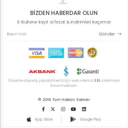
BİZDEN HABERDAR OLUN
E-Bültene kayıt ol fırsat & indirimleri kaçırma!
Gönder
Güvenle alışveriş yapabilmeniz için web sitemiz
SSL
sistemiyle
korunmaktadır.
© 2019 Tüm Hakları Saklıdır
App Store
Google Play