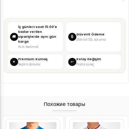
İş günleri saat 15:00'e
kadar verilen
Güvenli Ödeme
🔒
🚚
siparişlerde aynı gün
256-bit SSL koruma
kargo
Hızlı teslimat
Premium Kumaş
Kolay Değişim
✦
↩
Seçkin dokular
Pratik süreç
Похожие товары