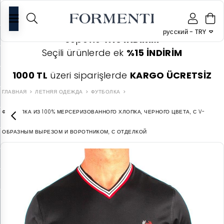
0
русский - TRY
Sepette
%10 İNDİRİM
Seçili ürünlerde ek
%15 İNDİRİM
1000 TL
üzeri siparişlerde
KARGO ÜCRETSİZ
ГЛАВНАЯ
ЛЕТНЯЯ ОДЕЖДА
ФУТБОЛКА
ФУТБОЛКА ИЗ 100% МЕРСЕРИЗОВАННОГО ХЛОПКА, ЧЕРНОГО ЦВЕТА, С V-
ОБРАЗНЫМ ВЫРЕЗОМ И ВОРОТНИКОМ, С ОТДЕЛКОЙ