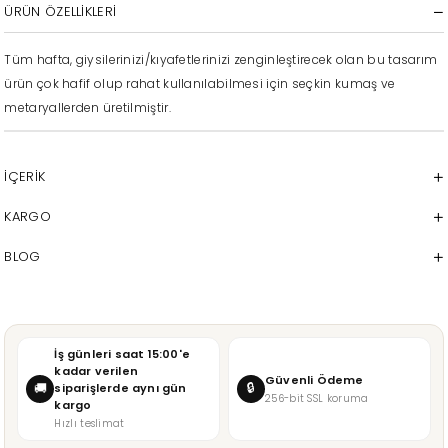
ÜRÜN ÖZELLIKLERI
Tüm hafta, giysilerinizi/kıyafetlerinizi zenginleştirecek olan bu tasarım
ürün çok hafif olup rahat kullanılabilmesi için seçkin kumaş ve
metaryallerden üretilmiştir.
İÇERİK
KARGO
BLOG
İş günleri saat 15:00'e
kadar verilen
Güvenli Ödeme
🔒
🚚
siparişlerde aynı gün
256-bit SSL koruma
kargo
Hızlı teslimat