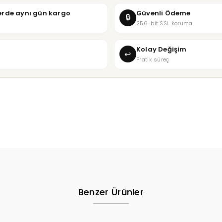
şlerde aynı gün kargo
Güvenli Ödeme
🔒
256-bit SSL koruma
Kolay Değişim
↩
Pratik süreç
Benzer Ürünler