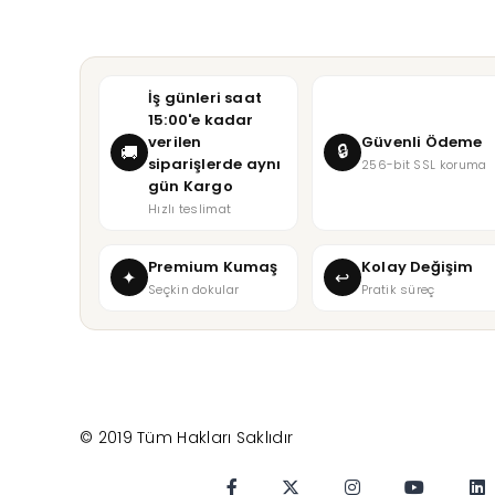
İş günleri saat
15:00'e kadar
verilen
Güvenli Ödeme
🔒
🚚
siparişlerde aynı
256-bit SSL koruma
gün Kargo
Hızlı teslimat
Premium Kumaş
Kolay Değişim
✦
↩
Seçkin dokular
Pratik süreç
© 2019 Tüm Hakları Saklıdır