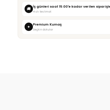
İş günleri saat 15:00'e kadar verilen sipari
🚚
Hızlı teslimat
Premium Kumaş
✦
Seçkin dokular