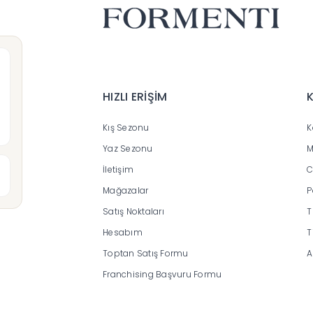
HIZLI ERİŞİM
Kış Sezonu
K
Yaz Sezonu
M
İletişim
C
Mağazalar
P
Satış Noktaları
T
Hesabım
T
Toptan Satış Formu
A
Franchising Başvuru Formu