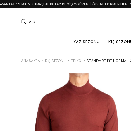
M KUMAŞLAR
KOLAY DEĞİŞİM
GÜVENLİ ÖDEME
FORMENTI
PREMIUM CASUAL ER
Ara
YAZ SEZONU
KIŞ SEZON
ANASAYFA
KIŞ SEZONU
TRIKO
STANDART FIT NORMAL K