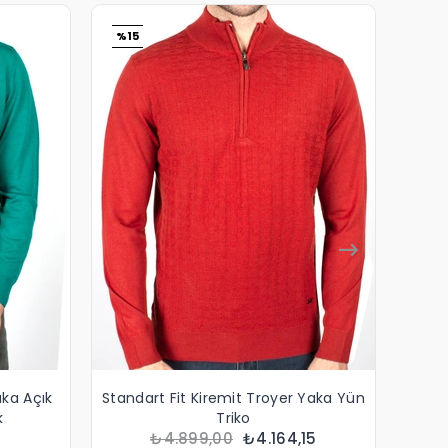
%15
%15
aka Açık
Standart Fit Kiremit Troyer Yaka Yün
Stan
k
Triko
₺4.899,00
₺4.164,15