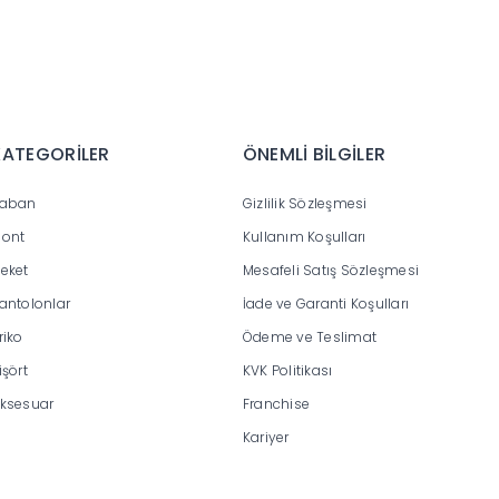
KATEGORİLER
ÖNEMLİ BİLGİLER
aban
Gizlilik Sözleşmesi
ont
Kullanım Koşulları
eket
Mesafeli Satış Sözleşmesi
antolonlar
İade ve Garanti Koşulları
riko
Ödeme ve Teslimat
işört
KVK Politikası
ksesuar
Franchise
Kariyer