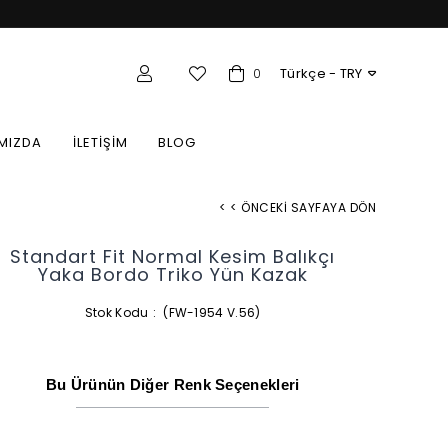
Türkçe - TRY
e / Toptan Üye Girişi
0
MIZDA
İLETİŞİM
BLOG
< < ÖNCEKI SAYFAYA DÖN
Standart Fit Normal Kesim Balıkçı
Yaka Bordo Triko Yün Kazak
Stok Kodu
(FW-1954 V.56)
Bu Ürünün Diğer Renk Seçenekleri