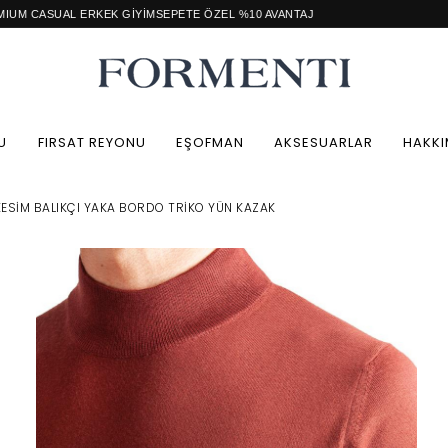
KEK GİYİM
SEPETE ÖZEL %10 AVANTAJ
Perakend
U
FIRSAT REYONU
EŞOFMAN
AKSESUARLAR
HAKKI
ESIM BALIKÇI YAKA BORDO TRIKO YÜN KAZAK