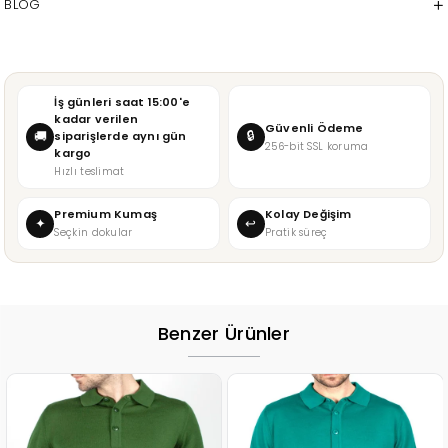
BLOG
İş günleri saat 15:00'e
kadar verilen
Güvenli Ödeme
🔒
🚚
siparişlerde aynı gün
256-bit SSL koruma
kargo
Hızlı teslimat
Premium Kumaş
Kolay Değişim
✦
↩
Seçkin dokular
Pratik süreç
Benzer Ürünler