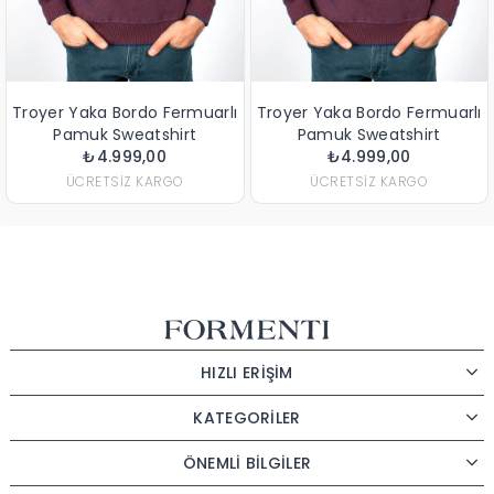
ka Bordo Fermuarlı
Troyer Yaka Bordo Fermuarlı
Troyer Ya
uk Sweatshirt
Pamuk Sweatshirt
Pamu
₺4.999,00
₺4.999,00
₺
RETSIZ KARGO
ÜCRETSIZ KARGO
ÜCR
HIZLI ERİŞİM
KATEGORİLER
ÖNEMLİ BİLGİLER