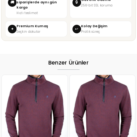
🔒
🚚
siparişlerde aynı gün
256-bit SSL koruma
kargo
Hızlı teslimat
Premium Kumaş
Kolay Değişim
✦
↩
Seçkin dokular
Pratik süreç
Benzer Ürünler