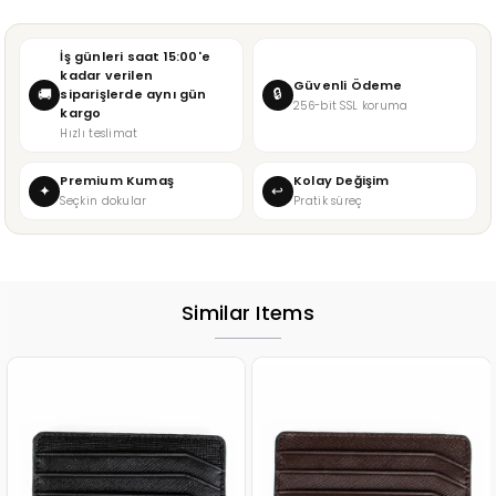
İş günleri saat 15:00'e
kadar verilen
Güvenli Ödeme
🔒
🚚
siparişlerde aynı gün
256-bit SSL koruma
kargo
Hızlı teslimat
Premium Kumaş
Kolay Değişim
✦
↩
Seçkin dokular
Pratik süreç
Similar Items