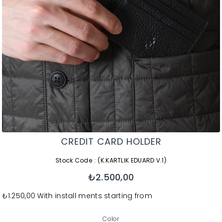
CREDIT CARD HOLDER
Stock Code
(K.KARTLIK EDUARD V.1)
₺2.500,00
₺1.250,00
With install ments starting from
Color