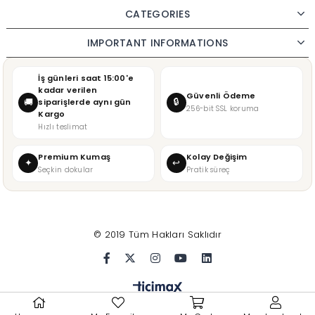
CATEGORIES
IMPORTANT INFORMATIONS
İş günleri saat 15:00'e
kadar verilen
Güvenli Ödeme
🔒
🚚
siparişlerde aynı gün
256-bit SSL koruma
Kargo
Hızlı teslimat
Premium Kumaş
Kolay Değişim
✦
↩
Seçkin dokular
Pratik süreç
© 2019 Tüm Hakları Saklıdır