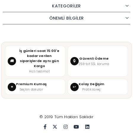
KATEGORİLER
ÖNEMLİ BİLGİLER
İş günleri saat 15:00'e
kadar verilen
Güvenli Ödeme
🔒
🚚
siparişlerde aynı gün
256-bit SSL koruma
Kargo
Hızlı teslimat
Premium Kumaş
Kolay Değişim
✦
↩
Seçkin dokular
Pratik süreç
© 2019 Tüm Hakları Saklıdır