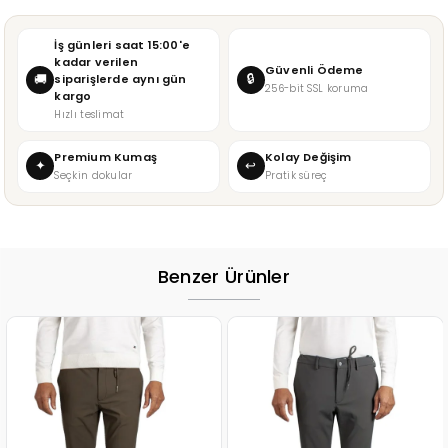
İş günleri saat 15:00'e
kadar verilen
Güvenli Ödeme
🔒
🚚
siparişlerde aynı gün
256-bit SSL koruma
kargo
Hızlı teslimat
Premium Kumaş
Kolay Değişim
✦
↩
Seçkin dokular
Pratik süreç
Benzer Ürünler