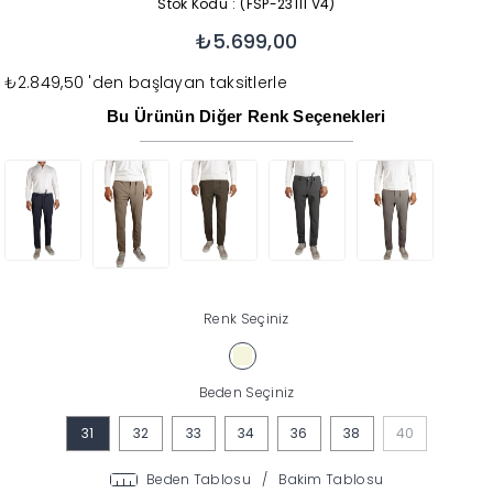
Stok Kodu
(FSP-23111 V4)
₺5.699,00
₺2.849,50
'den başlayan taksitlerle
Bu Ürünün Diğer Renk Seçenekleri
Renk Seçiniz
Beden Seçiniz
31
32
33
34
36
38
40
Beden Tablosu
/
Bakim Tablosu