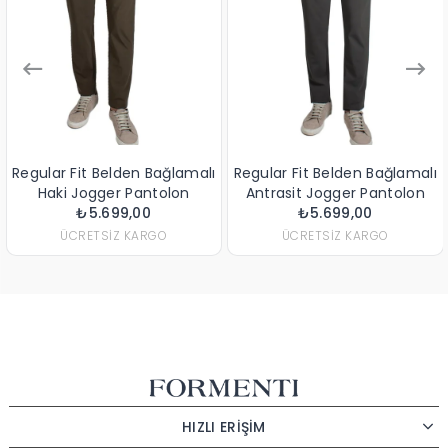
r Fit Belden Bağlamalı
Regular Fit Belden Bağlamalı
Regular
ki Jogger Pantolon
Antrasit Jogger Pantolon
Koyu 
₺5.699,00
₺5.699,00
ÜCRETSIZ KARGO
ÜCRETSIZ KARGO
HIZLI ERİŞİM