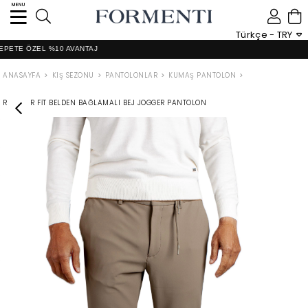
MENU
0
Türkçe - TRY
E ÖZEL %10 AVANTAJ
ANASAYFA
KIŞ SEZONU
PANTOLONLAR
KUMAŞ PANTOLON
REGULAR FIT BELDEN BAĞLAMALI BEJ JOGGER PANTOLON