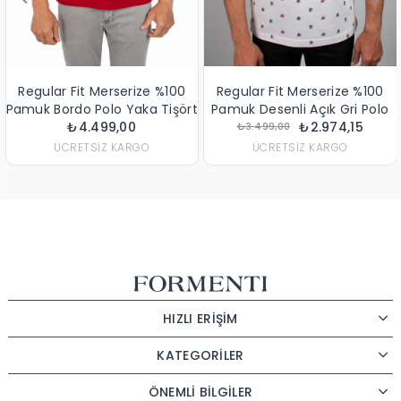
Regular Fit Merserize %100
Regular Fit Merserize %100
Pamuk Bordo Polo Yaka Tişört
Pamuk Desenli Açık Gri Polo
₺4.499,00
Yaka Tişört
₺2.974,15
₺3.499,00
ÜCRETSIZ KARGO
ÜCRETSIZ KARGO
HIZLI ERİŞİM
KATEGORİLER
ÖNEMLİ BİLGİLER