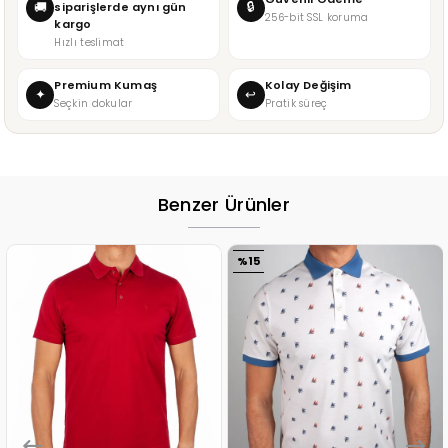
🔒
🚚
siparişlerde aynı gün
256-bit SSL koruma
kargo
Hızlı teslimat
Premium Kumaş
Kolay Değişim
✦
↩
Seçkin dokular
Pratik süreç
Benzer Ürünler
%15