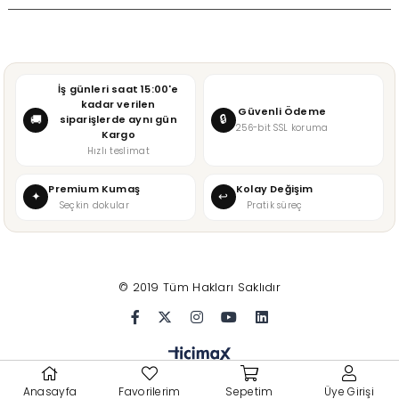
İş günleri saat 15:00'e
kadar verilen
Güvenli Ödeme
🔒
🚚
siparişlerde aynı gün
256-bit SSL koruma
Kargo
Hızlı teslimat
Premium Kumaş
Kolay Değişim
✦
↩
Seçkin dokular
Pratik süreç
© 2019 Tüm Hakları Saklıdır
Anasayfa
Favorilerim
Sepetim
Üye Girişi