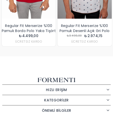
Regular Fit Merserize %100
Regular Fit Merserize %100
Pamuk Bordo Polo Yaka Tişört
Pamuk Desenli Açık Gri Polo
₺4.499,00
Yaka Tişört
₺2.974,15
₺3.499,00
ÜCRETSIZ KARGO
ÜCRETSIZ KARGO
HIZLI ERİŞİM
KATEGORİLER
ÖNEMLİ BİLGİLER