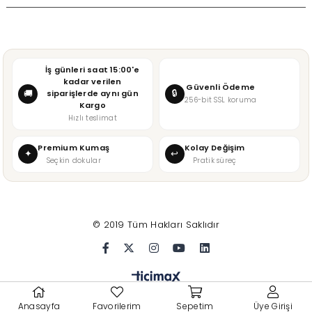
İş günleri saat 15:00'e
kadar verilen
Güvenli Ödeme
🔒
🚚
siparişlerde aynı gün
256-bit SSL koruma
Kargo
Hızlı teslimat
Premium Kumaş
Kolay Değişim
✦
↩
Seçkin dokular
Pratik süreç
© 2019 Tüm Hakları Saklıdır
Anasayfa
Favorilerim
Sepetim
Üye Girişi