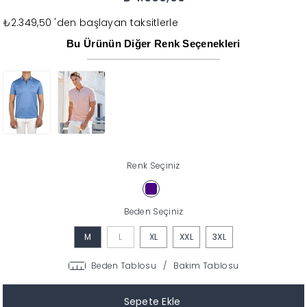
₺2.349,50
'den başlayan taksitlerle
Bu Ürünün Diğer Renk Seçenekleri
Renk Seçiniz
Beden Seçiniz
M
L
XL
XXL
3XL
Beden Tablosu
/
Bakim Tablosu