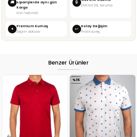
🔒
🚚
siparişlerde aynı gün
256-bit SSL koruma
kargo
Hızlı teslimat
Premium Kumaş
Kolay Değişim
✦
↩
Seçkin dokular
Pratik süreç
Benzer Ürünler
%15