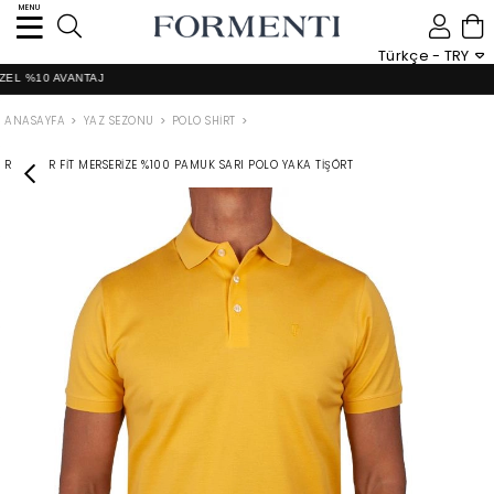
MENU
0
Türkçe - TRY
0 AVANTAJ
ANASAYFA
YAZ SEZONU
POLO SHIRT
REGULAR FIT MERSERIZE %100 PAMUK SARI POLO YAKA TIŞÖRT