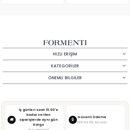
HIZLI ERİŞİM
KATEGORİLER
ÖNEMLİ BİLGİLER
İş günleri saat 15:00'e
kadar verilen
Güvenli Ödeme
🔒
🚚
siparişlerde aynı gün
256-bit SSL koruma
Kargo
Hızlı teslimat