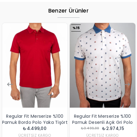
Benzer Ürünler
%15
%15
erize %100
Regular Fit Merserize %100
Regular Fit Yak
 Yaka Tişört
Pamuk Desenli Açık Gri Polo
Merserize %100 
00
Yaka Tişört
₺2.974,15
Pembe Polo T
₺3.
₺3.499,00
₺3.599,00
KARGO
ÜCRETSIZ KARGO
ÜCRETSIZ K