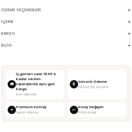
ÖDEME SEÇENEKLERI
İÇERİK
KARGO
BLOG
İş günleri saat 15:00'e
kadar verilen
Güvenli Ödeme
🔒
🚚
siparişlerde aynı gün
256-bit SSL koruma
kargo
Hızlı teslimat
Premium Kumaş
Kolay Değişim
✦
↩
Seçkin dokular
Pratik süreç