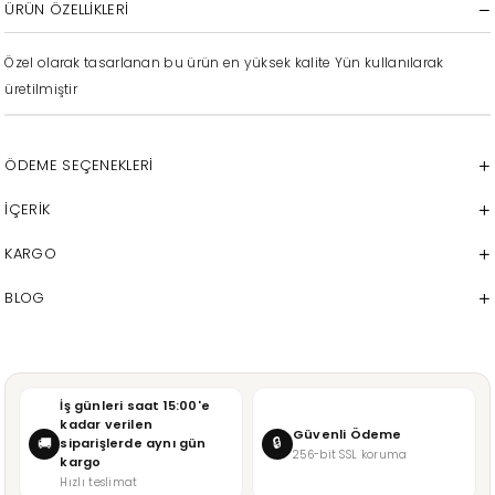
ÜRÜN ÖZELLIKLERI
Özel olarak tasarlanan bu ürün en yüksek kalite Yün kullanılarak
üretilmiştir
ÖDEME SEÇENEKLERI
İÇERİK
KARGO
BLOG
İş günleri saat 15:00'e
kadar verilen
Güvenli Ödeme
🔒
🚚
siparişlerde aynı gün
256-bit SSL koruma
kargo
Hızlı teslimat