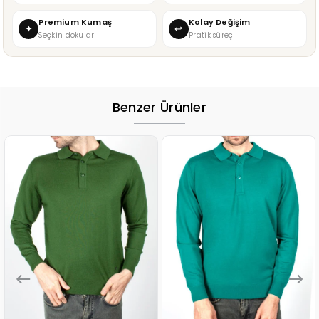
Premium Kumaş
Kolay Değişim
✦
↩
Seçkin dokular
Pratik süreç
Benzer Ürünler
%15