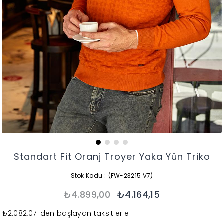
Standart Fit Oranj Troyer Yaka Yün Triko
Stok Kodu
(FW-23215 V7)
₺4.899,00
₺4.164,15
₺2.082,07
'den başlayan taksitlerle