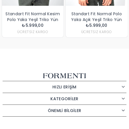
ndart Fit Normal Kesim
Standart Fit Normal Polo
Stand
o Yaka Yeşil Triko Yün
Yaka Açık Yeşil Triko Yün
₺5.999,00
Kazak
₺5.999,00
Kazak
₺
ÜCRETSIZ KARGO
ÜCRETSIZ KARGO
HIZLI ERİŞİM
KATEGORİLER
ÖNEMLİ BİLGİLER